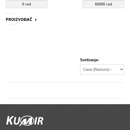
Karike
Komplet za generalnu
PROIZVOĐAČ
Ležaj radilice
3RG - SPANIJA
A.B.S. - NEMACKA
Nosač motora
ABAKUS - POLJSKA
Šraf za glavu
AET
AF-TRUSTRING - ITALY
Bregasta osovina
Sortiranje:
AIC - NEMACKA
AJUSA - ŠPANIJA
Ventil
AKRON
Podizaci ventila
AL-KO NEMACKA
ALCA - NEMACKA
Gumice ventila
ALCO
ALKAR - SPANIJA
DIHTUNG
ASSO - ITALIJA
AUTO FREN
Dihtung glave
AUTOMEGA
BENDIX - FRANCUSKA
Dihtung izduva