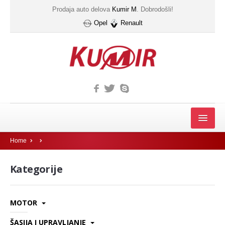
Prodaja auto delova
Kumir M
. Dobrodošli!
Opel
Renault
MOTOR
Home
FILTER
Kategorije
Filter automatskog menjača
Gumice kucista filtera ulja
MOTOR
Filter
ŠASIJA I UPRAVLJANJE
IZDUVNI SISTEM