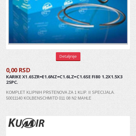
Senzor bregaste
Senzor radilice
Senzor detonacije
REMENICA
Remenica bregaste
Detaljnije
Remenica alternatora
0,00 RSD
Remenica PK kaisa
KARIKE X1.6SZR=E1.6NZ=C1.6LZ=C1.6SE FI80 1.2X1.5X3
2SPC.
Remenica radilice
KOMPLET KLIPNIH PRSTENOVA ZA 1 KLIP. II SPECIJALA.
50011140 KOLBENSCHMITD 011 08 N2 MAHLE
LANCI I LANČANICI
PUMPA ZA ULJE
VENTIL, ODUŠAK BLOKA MOTORA
SEMERING