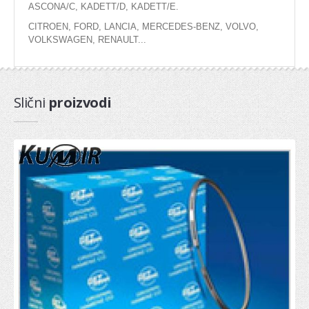
ASCONA/C, KADETT/D, KADETT/E.
Dihtung kartera
CITROEN, FORD, LANCIA, MERCEDES-BENZ, VOLVO,
VOLKSWAGEN, RENAULT...
Dihtung komplet
Dihtung poklopca
Dihtung dekle lanca
Slični
proizvodi
PRIPREMA GORIVA
Pumpa za gorivo
Potenciometar
Regulator
Protokomer
Elektromagnetni ventil
SENZOR