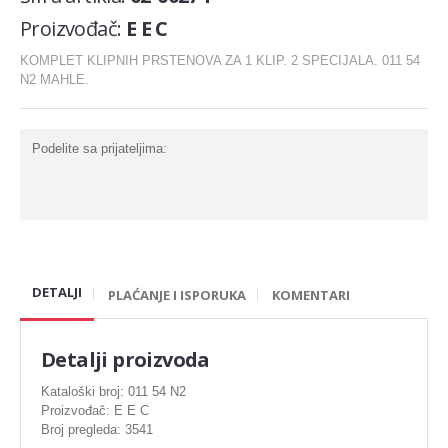
Karike
Proizvođač:
E E C
Komplet za generalnu
KOMPLET KLIPNIH PRSTENOVA ZA 1 KLIP. 2 SPECIJALA. 011 54
N2 MAHLE.
Ležaj radilice
Nosač motora
Podelite sa prijateljima:
Šraf za glavu
Bregasta osovina
Ventil
Podizaci ventila
DETALJI
PLAĆANJE I ISPORUKA
KOMENTARI
Gumice ventila
Detalji proizvoda
DIHTUNG
Kataloški broj: 011 54 N2
Dihtung glave
Proizvođač: E E C
Broj pregleda: 3541
Dihtung izduva