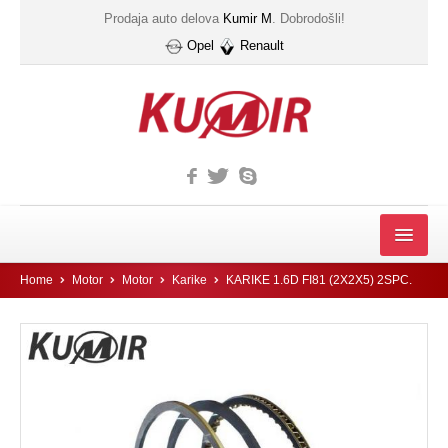
Prodaja auto delova
Kumir M
. Dobrodošli!
Opel
Renault
MOTOR
Home
Motor
Motor
Karike
KARIKE 1.6D FI81 (2X2X5) 2SPC.
FILTER
Filter automatskog menjača
Gumice kucista filtera ulja
IZDUVNI SISTEM