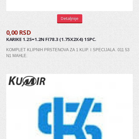
Zglob kardana
Detaljnije
SISTEM UPRAVLJANJA
0,00 RSD
Manžetna letve volana
KARIKE 1.2S=1.2N FI78.3 (1.75X2X4) 1SPC.
Kraj letve volana (aksijalni zglob)
KOMPLET KLIPNIH PRSTENOVA ZA 1 KLIP. I SPECIJALA. 011 53
N1 MAHLE.
Kraj spone
Letva volana
POGON / VEŠANJE TOČKOVA
Glavčina točka
Ležaj točka
Rukavac
Kugla