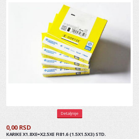
REGULATOR
ŠASIJA I UPRAVLJANJE
KOČIONI SISTEM
Diskovi
Pločice
Doboši
Paknovi
Crevo kočnica
Sajla ručne
Detaljnije
Osnovni cilindri
0,00 RSD
Glavni kočioni cilindar
KARIKE X1.8XE=X2.5XE FI81.6 (1.5X1.5X3) STD.