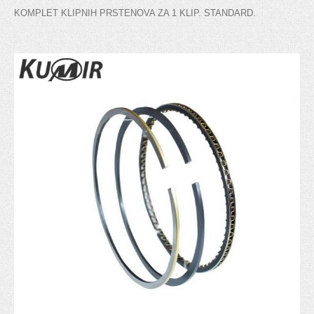
Gumice kočionog cilindra
KOMPLET KLIPNIH PRSTENOVA ZA 1 KLIP. STANDARD.
Ventil serva
KVAČILO
Viljuska kvacila
Set kvačila
Cilindar kvačila
Sajla kvačila
Zupčanik pedale kvačila
POGON TOČKOVA
Manžetna
Poluosovina
Homokinetički zglob