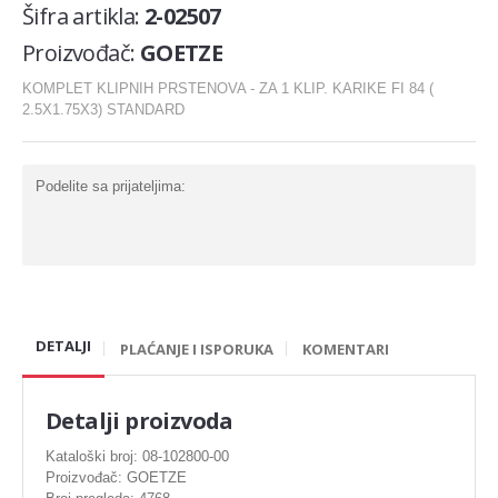
Šifra artikla:
2-02507
Karike
Proizvođač:
GOETZE
Komplet za generalnu
KOMPLET KLIPNIH PRSTENOVA - ZA 1 KLIP. KARIKE FI 84 (
Ležaj radilice
2.5X1.75X3) STANDARD
Nosač motora
Šraf za glavu
Podelite sa prijateljima:
Bregasta osovina
Ventil
Podizaci ventila
Gumice ventila
DETALJI
PLAĆANJE I ISPORUKA
KOMENTARI
DIHTUNG
Detalji proizvoda
Dihtung glave
Kataloški broj: 08-102800-00
Proizvođač: GOETZE
Dihtung izduva