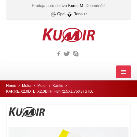
Prodaja auto delova
Kumir M
. Dobrodošli!
Opel
Renault
MOTOR
Home
Motor
Motor
Karike
KARIKE X2.0DTL=X2.0DTH FI84 (2.5X1.75X3) STD.
FILTER
Filter automatskog menjača
Gumice kucista filtera ulja
IZDUVNI SISTEM