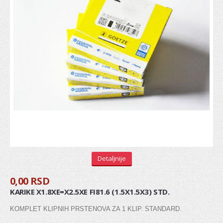
REGULATOR
ŠASIJA I UPRAVLJANJE
KOČIONI SISTEM
Diskovi
Pločice
Doboši
Paknovi
Crevo kočnica
Detaljnije
Sajla ručne
0,00 RSD
Osnovni cilindri
KARIKE X1.8XE=X2.5XE FI81.6 (1.5X1.5X3) STD.
Glavni kočioni cilindar
KOMPLET KLIPNIH PRSTENOVA ZA 1 KLIP. STANDARD.