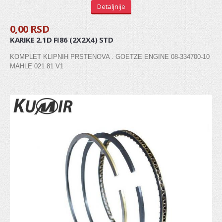
Detaljnije
Zglob kardana
0,00 RSD
SISTEM UPRAVLJANJA
KARIKE 2.1D FI86 (2X2X4) STD
KOMPLET KLIPNIH PRSTENOVA . GOETZE ENGINE 08-334700-10
Manžetna letve volana
MAHLE 021 81 V1
Kraj letve volana (aksijalni zglob)
Kraj spone
Letva volana
POGON / VEŠANJE TOČKOVA
Glavčina točka
Ležaj točka
Rukavac
Kugla