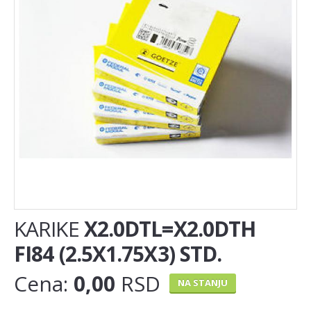
Auspuh lonac
Lambda sonda
Nosač auspuha
EGR(AGR) ventil
KAIŠNI PRENOS
Set zupčenja
Španer zupčastog kaiša
Španer kanalnog (PK) kaiša
KARIKE
X2.0DTL=X2.0DTH
Zupcasti kais
FI84 (2.5X1.75X3) STD.
MOTOR
Cena:
0,00
RSD
NA STANJU
Klackalice