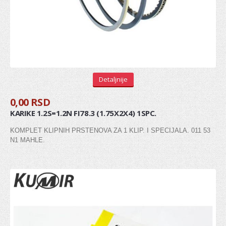
Senzor bregaste
Senzor radilice
Senzor detonacije
REMENICA
Detaljnije
Remenica bregaste
0,00 RSD
Remenica alternatora
KARIKE 1.2S=1.2N FI78.3 (1.75X2X4) 1SPC.
Remenica PK kaisa
KOMPLET KLIPNIH PRSTENOVA ZA 1 KLIP. I SPECIJALA. 011 53
N1 MAHLE.
Remenica radilice
LANCI I LANČANICI
PUMPA ZA ULJE
VENTIL, ODUŠAK BLOKA MOTORA
SEMERING