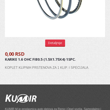
Stabilizator
Gumice balans štangle
Viljuška
Silen blok viljuške
Silen blok trapa
Detaljnije
Centralna spona
0,00 RSD
Ležaj zadnje torzije
KARIKE 1.6 OHC FI80.5 (1.5X1.75X4) 1SPC.
KOPLET KLIPNIH PRSTENOVA ZA 1 KLIP. I SPECIJALA.
AMORTIZOVANJE
Amortizeri
Šolje amortizera
MENJAČ
KUMIR M je prodavnica auto delova za Reno i Opel vozila. Samostalno i
Pinjon