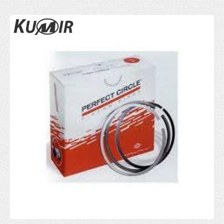
Gumice kočionog cilindra
Ventil serva
KVAČILO
Viljuska kvacila
Set kvačila
Cilindar kvačila
Sajla kvačila
Zupčanik pedale kvačila
POGON TOČKOVA
Manžetna
Poluosovina
Homokinetički zglob