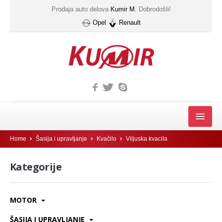
Prodaja auto delova
Kumir M
. Dobrodošli!
Opel
Renault
MOTOR
Home
Šasija i upravljanje
Kvačilo
Viljuska kvacila
FILTER
Kategorije
Filter automatskog menjača
Gumice kucista filtera ulja
MOTOR
Filter
ŠASIJA I UPRAVLJANJE
IZDUVNI SISTEM