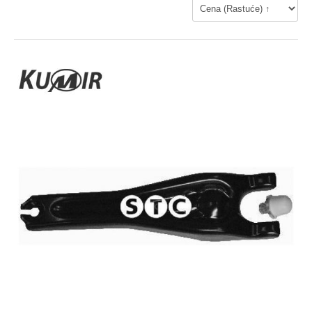
AL-KO NEMACKA
Dihtung kartera
ALCA - NEMACKA
Dihtung komplet
ALCO
ALKAR - SPANIJA
Dihtung poklopca
ASSO - ITALIJA
AUTO FREN
Dihtung dekle lanca
AUTOMEGA
BENDIX - FRANCUSKA
PRIPREMA GORIVA
BERU
BG AUTOMOTIVE - SWINDON, UNITED KINGDOM
Pumpa za gorivo
BIRTH - ITALY
BLUE PRINT
Potenciometar
BOSCH
Regulator
BRECKNER-NEMACKA
BREDA - ITALIJA
Protokomer
BREMI - NEMACKA
Elektromagnetni ventil
C.R.A
CEFFE
CHAMPION
SENZOR
CLEAN FILTER - ITALY