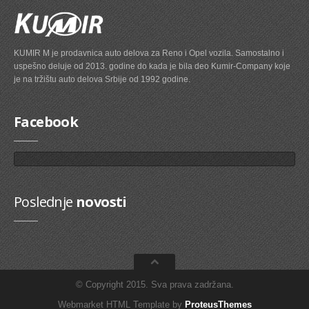
FACET - ITALIJA
REGULATOR
FAE - ITALIJA
FAG - NEMACKA
KUMIR M je prodavnica auto delova za Reno i Opel vozila. Samostalno i
ŠASIJA I UPRAVLJANJE
FAI - ENGLESKA
uspešno deluje od 2013. godine do kada je bila deo Kumir-Company koje
FARE
je na tržištu auto delova Srbije od 1992 godine.
KOČIONI SISTEM
FEBI-BILSTEIN
FORMPART - Turska
Diskovi
Facebook
FRAP - ITALIJA
GATES - BELGIJA
Pločice
GENERAL RICAMBI - ITALIJA
Doboši
GEP - KINA.
GHIBAUDI MARIO - TORINO ITALY
Paknovi
GIEFFE
Poslednje
novosti
Crevo kočnica
GLASER
GM
Sajla ručne
GOETZE
GOODYEAR
Osnovni cilindri
GRAF - ITALIJA
© Copyright 2015. Sva prava zadržana.
Glavni kočioni cilindar
GST NUOVA
GUARNITAUTO
Webmarket HTML Template by
ProteusThemes