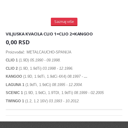
COFAP - BRAZIL
Senzor bregaste
COLORSTAT by Vernet - Francuska
Senzor radilice
COMLINE
CORAM
Saznaj više
Senzor detonacije
CORTECO
VILJUSKA KVACILA CLIO 1=CLIO 2=KANGOO
DAYCO
REMENICA
DELCO REMY
0,00 RSD
DELPHI - USA
Remenica bregaste
Proizvođač: METALCAUCHO-SPANIJA
DENCKERMANN
DENSO - ITALY
Remenica alternatora
CLIO 1
(1.9D)
05.1990 - 09.1998.
DOLZ - ITALIJA
CLIO 2
(1.9D, 1.9dTi)
03.1998 - 12.1996.
Remenica PK kaisa
E E C
KANGOO
(1.9D, 1.9dTi, 1.9dCi 4X4)
08.1997 -
...
ELF 1l
Remenica radilice
ELF 4l
LAGUNA 1
(1.9dTi, 1.9dCi)
08.1995 - 12.2004.
ELRING - NEMACKA
SCENIC 1
(1.9D, 1.9dCi, 1.9TDI, 1.9dTi)
08.1999 - 02.2005
LANCI I LANČANICI
EPS - ITALIJA
TWINGO 1
(1.2, 1.2 16V)
03.1993 - 10.2012.
EPS - SLOVENIJA
PUMPA ZA ULJE
ERA - ITALY
VENTIL, ODUŠAK BLOKA MOTORA
ERNST - GERMANY
EWIGER
SEMERING
EYQUEM