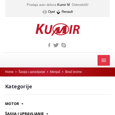
Prodaja auto delova
Kumir M
. Dobrodošli!
Opel
Renault
MOTOR
Home
Šasija i upravljanje
Menjač
Birač brzine
FILTER
Kategorije
Filter automatskog menjača
Gumice kucista filtera ulja
MOTOR
Filter
ŠASIJA I UPRAVLJANJE
IZDUVNI SISTEM