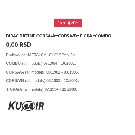
COFAP - BRAZIL
Senzor bregaste
COLORSTAT by Vernet - Francuska
Senzor radilice
COMLINE
CORAM
Saznaj više
Senzor detonacije
CORTECO
BIRAC BRZINE CORSA/A=CORSA/B=TIGRA=COMBO
DAYCO
REMENICA
DELCO REMY
0,00 RSD
DELPHI - USA
Remenica bregaste
Proizvođač: METALCAUCHO-SPANIJA
DENCKERMANN
DENSO - ITALY
Remenica alternatora
COMBO
(all models)
07.1994 - 10.2001.
DOLZ - ITALIJA
CORSA/A
(all models)
09.1982 - 03.1993.
Remenica PK kaisa
E E C
CORSA/B
(all models)
03.1993 - 12.2002.
ELF 1l
Remenica radilice
ELF 4l
TIGRA/A
(all models)
07.1994 - 12.2000.
ELRING - NEMACKA
LANCI I LANČANICI
EPS - ITALIJA
EPS - SLOVENIJA
PUMPA ZA ULJE
ERA - ITALY
VENTIL, ODUŠAK BLOKA MOTORA
ERNST - GERMANY
EWIGER
SEMERING
EYQUEM