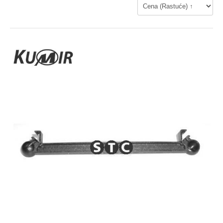
AL-KO NEMACKA
Dihtung kartera
ALCA - NEMACKA
Dihtung komplet
ALCO
ALKAR - SPANIJA
Dihtung poklopca
ASSO - ITALIJA
AUTO FREN
Dihtung dekle lanca
AUTOMEGA
BENDIX - FRANCUSKA
PRIPREMA GORIVA
BERU
BG AUTOMOTIVE - SWINDON, UNITED KINGDOM
Pumpa za gorivo
BIRTH - ITALY
BLUE PRINT
Potenciometar
BOSCH
Regulator
BRECKNER-NEMACKA
BREDA - ITALIJA
Protokomer
BREMI - NEMACKA
Elektromagnetni ventil
C.R.A
CEFFE
CHAMPION
SENZOR
CLEAN FILTER - ITALY