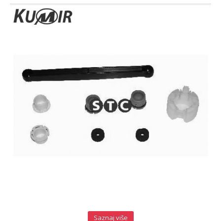
GREJAČI
PREKIDAC SVETLA
KABLOVI SVEĆICA
POJEDINAČNI DELOVI RAZ. PALJENJA
Razvodna kapa (poklopac)
Razvodna ruka
Platinska dugmad
Kondenzator
RELEJ
REGLER
RUČICA BRISAČA
RUČICA MIGAVCA
Saznaj više