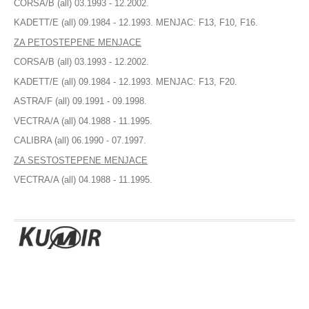
CORSA/B (all) 03.1993 - 12.2002.
Stabilizator
KOLBENSCHMIT II
KADETT/E (all) 09.1984 - 12.1993. MENJAC: F13, F10, F16.
KONEKS
Gumice balans štangle
ZA PETOSTEPENE MENJACE
KYB (KAYABA) JAPAN
Viljuška
LEMFORDER
CORSA/B (all) 03.1993 - 12.2002.
LORO - POLJSKA
KADETT/E (all) 09.1984 - 12.1993. MENJAC: F13, F20.
Silen blok viljuške
LPR - ITALIJA
ASTRA/F (all) 09.1991 - 09.1998.
LUK
Silen blok trapa
MAGNETI MARELLI - ITALY
VECTRA/A (all) 04.1988 - 11.1995.
Centralna spona
MAHLE
CALIBRA (all) 06.1990 - 07.1997.
MAPA
Ležaj zadnje torzije
ZA SESTOSTEPENE MENJACE
MAXGEAR - POLJSKA
VECTRA/A (all) 04.1988 - 11.1995.
MEAT&DORIA - ITALIJA
AMORTIZOVANJE
MEHANIKA MILJEVIC
MEILLOR
Amortizeri
METALCAUCHO-SPANIJA
METELLI
Šolje amortizera
MEYLE - NEMACKA
MOOG
MENJAČ
MOTOWARE EU-AVA
NRF
Pinjon