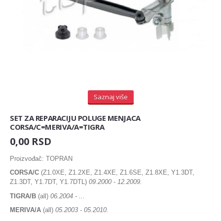
VERNET - FRANCUSKA
PUMPA ZA VODU
VICTOR REINZ
WAHLER
TERMOSTAT
WOLF - AUSTRIJA
TERMOPREKIDAČ
WOLF-FIORELLA
WURTH/25A
TERMODAVAČ
WURTH/30A
ZEN S.A. - SANTA CATARINA BRAZIL
ELEKTRIKA
ZIMMERMANN - NEMAČKA
Saznaj više
AIRTEX - SPANIJA (SARAGOSA)
AUTOMATI
SET ZA REPARACIJU POLUGE MENJACA
CORSA/C=MERIVA/A=TIGRA
Automat anlasera
0,00 RSD
Automat stop svetla
Proizvođač: TOPRAN
Automat rikverca
CORSA/C
(Z1.0XE, Z1.2XE, Z1.4XE, Z1.6SE, Z1.8XE, Y1.3DT,
Z1.3DT, Y1.7DT, Y1.7DTL)
09.2000 - 12.2009.
Automat pritiska ulja
TIGRA/B
(all)
06.2004 - ...
MERIVA/A
(all)
05.2003 - 05.2010.
BOBINA (INDUKCIONI KALEM)