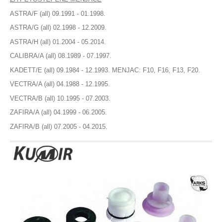
Gumice kočionog cilindra
HAMENZ - NEMACKA
ASTRA/F (all) 09.1991 - 01.1998.
HANS - USA
Ventil serva
ASTRA/G (all) 02.1998 - 12.2009.
HANS PRIESS
HANS-AUSTRIJA
ASTRA/H (all) 01.2004 - 05.2014.
KVAČILO
HANS-BRAZIL
CALIBRA/A (all) 08.1989 - 07.1997.
HANS-CESKA
Viljuska kvacila
KADETT/E (all) 09.1984 - 12.1993. MENJAC: F10, F16, F13, F20.
HANS-DANSKA
Set kvačila
HANS-ENGLESKA
VECTRA/A (all) 04.1988 - 12.1995.
HANS-FRANCUSKA
VECTRA/B (all) 10.1995 - 07.2003.
Cilindar kvačila
HANS-HOLANDIJA
ZAFIRA/A (all) 04.1999 - 06.2005.
HANS-INDIJA
Sajla kvačila
ZAFIRA/B (all) 07.2005 - 04.2015.
HANS-ITALIJA
Zupčanik pedale kvačila
HANS-JAPAN
HANS-KANADA
HANS-KOREJA
POGON TOČKOVA
HANS-MA
Manžetna
HANS-NEMACKA
HANS-POLJSKA
Poluosovina
HANS-PORTUGAL
HANS-SLOVACKA
Homokinetički zglob