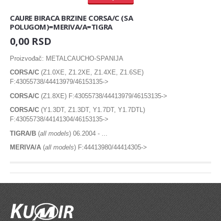
PREKIDAČ SVA 4 MIGAVCA
CAURE BIRACA BRZINE CORSA/C (SA
POLUGOM)=MERIVA/A=TIGRA
0,00 RSD
NOVOSTI
KONTAKT
Proizvođač: METALCAUCHO-SPANIJA
CORSA/C
(Z1.0XE, Z1.2XE, Z1.4XE, Z1.6SE)
F:43055738/44413979/46153135->
CORSA/C
(Z1.8XE) F:43055738/44413979/46153135->
CORSA/C
(Y1.3DT, Z1.3DT, Y1.7DT, Y1.7DTL)
F:43055738/44141304/46153135->
TIGRA/B
(
all models
) 06.2004 - ...
MERIVA/A
(
all models
) F:44413980/44414305->