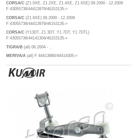
RTS
CORSA/C
(Z1.0XE, Z1.2XE, Z1.4XE, Z1.6SE) 09.2000 - 12.2009
FAR
RUVILLE
F:43055738/44413979/46153135->
SABO GASKET - BRAZIL
CORSA/C
(Z1.8XE) 09.2000 - 12.2009
SACHS
HLAĐENJE
F:43055738/44413979/46153135->
SAMKO
CORSA/C
(Y13DT, Z1.3DT, Y1.7DT, Y1.7DTL)
SASIC - FRANCUSKA
CREVA HLADNJAKA
F:43055738/44141304/46153135->
SAVA
TIGRA/B
(all) 06.2004 - ...
Crevo hladnjaka
SIDEXPORT - ITALIJA
SIEMENS VDO
MERIVA/A
(all) F:44413980/44414305->
Crevo grejača
SIR - ITALY
SIVENTO
HLADNJAK
SKF
SNR - FRANCUSKA
Hladnjak za vodu
SWAG
TECNOFLEX
Hladnjak klime
TEKNOROT
Grejač kabine
TEXAN GASKETS - USA
TOPRAN
UNICO FILTER
MOTOR VENTILATORA HLADNJAKA
UNIFLUX
POSUDA ZA VODU (PLASTIČNA)
VALEO-FRANCUSKA