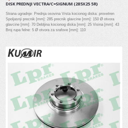
DISK PREDNJI VECTRA/C=SIGNUM (285X25 5R)
REGULATOR
Strana ugradnje: Prednja osovina Vrsta kocionog diska: provetren
Spoljasnji precnik [mm]: 285 precnik glavcine [mm]: 150 Ø otvora
ŠASIJA I UPRAVLJANJE
glavcine [mm]: 70 Debljina kocionog diska [mm]: 25 Visina [mm]: 43
Broj rupa felne: 5 Ø otvora za srafove [mm]: 110
KOČIONI SISTEM
Diskovi
Pločice
Doboši
Paknovi
Crevo kočnica
Sajla ručne
Osnovni cilindri
Glavni kočioni cilindar