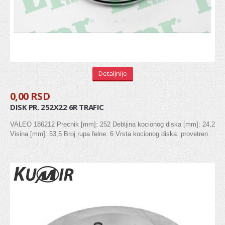
Gumice kočionog cilindra
Ventil serva
KVAČILO
Viljuska kvacila
Detaljnije
Set kvačila
0,00 RSD
Cilindar kvačila
DISK PR. 252X22 6R TRAFIC
Sajla kvačila
VALEO 186212 Precnik [mm]: 252 Debljina kocionog diska [mm]: 24,2
Visina [mm]: 53,5 Broj rupa felne: 6 Vrsta kocionog diska: provetren
Zupčanik pedale kvačila
POGON TOČKOVA
Manžetna
Poluosovina
Homokinetički zglob