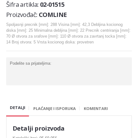
Šifra artikla:
02-01515
Karike
Proizvođač:
COMLINE
Komplet za generalnu
Spoljasnji precnik [mm]: 288 Visina [mm]: 42,3 Debljina kocionog
Ležaj radilice
diska [mm]: 25 Minimalna debljina [mm]: 22 Precnik centriranja [mm]:
70 Ø otvora za srafove [mm]: 110 Ø otvora za zavrtanj tocka [mm]:
Nosač motora
14 Broj otvora: 5 Vrsta kocionog diska: provetren
Šraf za glavu
Bregasta osovina
Podelite sa prijateljima:
Ventil
Podizaci ventila
Gumice ventila
DETALJI
PLAĆANJE I ISPORUKA
KOMENTARI
DIHTUNG
Dihtung glave
Detalji proizvoda
Dihtung izduva