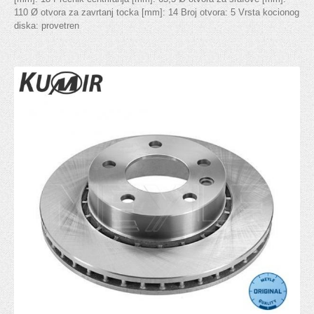
Stabilizator
110 Ø otvora za zavrtanj tocka [mm]: 14 Broj otvora: 5 Vrsta kocionog
diska: provetren
Gumice balans štangle
Viljuška
Silen blok viljuške
Silen blok trapa
Centralna spona
Ležaj zadnje torzije
AMORTIZOVANJE
Amortizeri
Šolje amortizera
MENJAČ
Pinjon