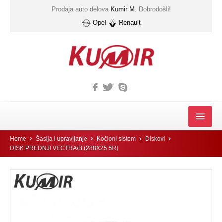
Prodaja auto delova
Kumir M
. Dobrodošli!
Opel
Renault
MOTOR
Home
Šasija i upravljanje
Kočioni sistem
Diskovi
DISK PREDNJI VECTRA/B (288X25 5R)
FILTER
Filter automatskog menjača
Gumice kucista filtera ulja
IZDUVNI SISTEM