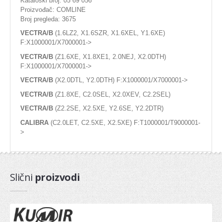
Kataloški broj: 05 69 056
Proizvođač: COMLINE
Dihtung kartera
Broj pregleda: 3675
Dihtung komplet
VECTRA/B
(1.6LZ2, X1.6SZR, X1.6XEL, Y1.6XE)
F:X1000001/X7000001->
Dihtung poklopca
VECTRA/B
(Z1.6XE, X1.8XE1, 2.0NEJ, X2.0DTH)
Dihtung dekle lanca
F:X1000001/X7000001->
VECTRA/B
(X2.0DTL, Y2.0DTH) F:X1000001/X7000001->
PRIPREMA GORIVA
VECTRA/B
(Z1.8XE, C2.0SEL, X2.0XEV, C2.2SEL)
VECTRA/B
(Z2.2SE, X2.5XE, Y2.6SE, Y2.2DTR)
Pumpa za gorivo
CALIBRA
(C2.0LET, C2.5XE, X2.5XE) F:T1000001/T9000001-
Potenciometar
>
Regulator
Protokomer
Slični
proizvodi
Elektromagnetni ventil
SENZOR