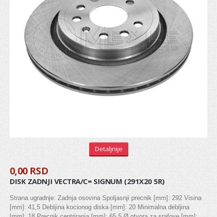
Zglob kardana
SISTEM UPRAVLJANJA
Manžetna letve volana
Kraj letve volana (aksijalni zglob)
Kraj spone
Letva volana
POGON / VEŠANJE TOČKOVA
Detaljnije
Glavčina točka
0,00 RSD
Ležaj točka
DISK ZADNJI VECTRA/C= SIGNUM (291X20 5R)
Rukavac
Strana ugradnje: Zadnja osovina Spoljasnji precnik [mm]: 292 Visina
Kugla
[mm]: 41,5 Debljina kocionog diska [mm]: 20 Minimalna debljina
[mm]: 18 Precnik centriranja [mm]: 65,5 Ø otvora za srafove [mm]: