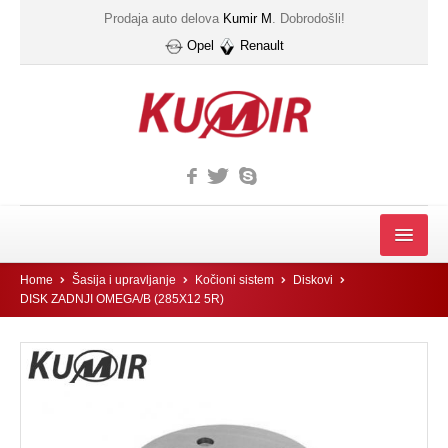
Prodaja auto delova
Kumir M
. Dobrodošli!
Opel
Renault
MOTOR
Home
Šasija i upravljanje
Kočioni sistem
Diskovi
DISK ZADNJI OMEGA/B (285X12 5R)
FILTER
Filter automatskog menjača
Gumice kucista filtera ulja
IZDUVNI SISTEM