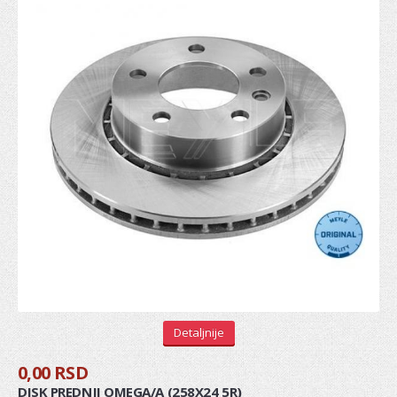
REGULATOR
ŠASIJA I UPRAVLJANJE
KOČIONI SISTEM
Diskovi
Pločice
Doboši
Paknovi
Crevo kočnica
Sajla ručne
Detaljnije
Osnovni cilindri
0,00 RSD
Glavni kočioni cilindar
DISK PREDNJI OMEGA/A (258X24 5R)