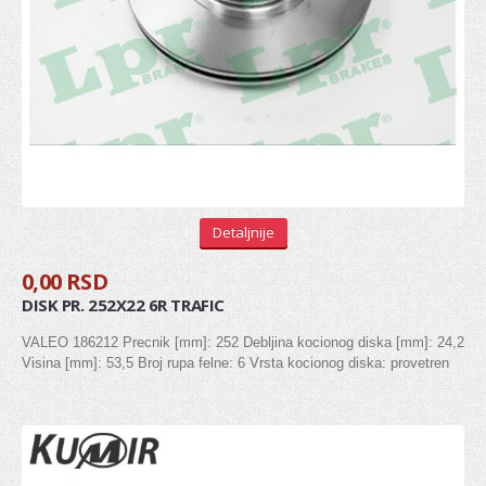
Senzor bregaste
Senzor radilice
Senzor detonacije
REMENICA
Remenica bregaste
Remenica alternatora
Detaljnije
Remenica PK kaisa
0,00 RSD
DISK PR. 252X22 6R TRAFIC
Remenica radilice
VALEO 186212 Precnik [mm]: 252 Debljina kocionog diska [mm]: 24,2
LANCI I LANČANICI
Visina [mm]: 53,5 Broj rupa felne: 6 Vrsta kocionog diska: provetren
PUMPA ZA ULJE
VENTIL, ODUŠAK BLOKA MOTORA
SEMERING