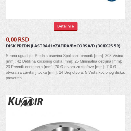
Zglob kardana
SISTEM UPRAVLJANJA
Detaljnije
Manžetna letve volana
0,00 RSD
Kraj letve volana (aksijalni zglob)
DISK PREDNJI ASTRA/H=ZAFIRA/B=CORSA/D (308X25 5R)
Kraj spone
Strana ugradnje: Prednja osovina Spoljasnji precnik [mm]: 308 Visina
[mm]: 42 Debljina kocionog diska [mm]: 25 Minimalna debljina [mm]:
Letva volana
23 Precnik centriranja [mm]: 70 Ø otvora za srafove [mm]: 110 Ø
otvora za zavrtanj tocka [mm]: 14 Broj otvora: 5 Vrsta kocionog diska:
provetren.
POGON / VEŠANJE TOČKOVA
Glavčina točka
Ležaj točka
Rukavac
Kugla