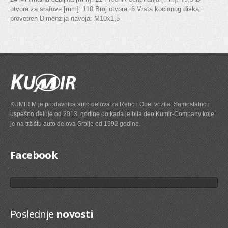
otvora za srafove [mm]: 110 Broj otvora: 6 Vrsta kocionog diska:
Birač brzine
provetren Dimenzija navoja: M10x1,5
AMORTIZERI PRTLJAZNIK/UTOVARNI PROSTOR
KAROSERIJA
BRANIK
KUMIR M je prodavnica auto delova za Reno i Opel vozila. Samostalno i
MAGLENKA
uspešno deluje od 2013. godine do kada je bila deo Kumir-Company koje
je na tržištu auto delova Srbije od 1992 godine.
PRSKALICA SOFERSAJBNE
MASKA
Facebook
RETROVIZOR
STOP SVETLO
VEZNI LIM
Poslednje
novosti
MIGAVAC