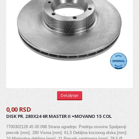
Stabilizator
Gumice balans štangle
Viljuška
Silen blok viljuške
Silen blok trapa
Centralna spona
Ležaj zadnje torzije
AMORTIZOVANJE
Detaljnije
Amortizeri
0,00 RSD
Šolje amortizera
DISK PR. 280X24 6R MASTER II =MOVANO 15 COL
MENJAČ
7700302128 45 00 098 Strana ugradnje: Prednja osovina Spoljasnji
precnik [mm]: 280 Visina [mm]: 61,5 Debljina kocionog diska [mm]:
Pinjon
24 Minimalna debljina [mm]: 21 Precnik centriranja [mm]: 79,5 Ø