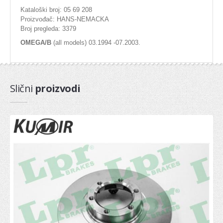
Kataloški broj: 05 69 208
Dihtung kartera
Proizvođač: HANS-NEMACKA
Broj pregleda: 3379
Dihtung komplet
OMEGA/B
(all models) 03.1994 -07.2003.
Dihtung poklopca
Dihtung dekle lanca
Slični
proizvodi
PRIPREMA GORIVA
Pumpa za gorivo
Potenciometar
Regulator
Protokomer
Elektromagnetni ventil
SENZOR