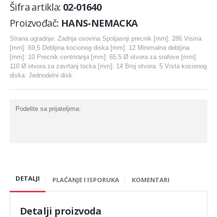
Šifra artikla:
02-01640
Karike
Proizvođač:
HANS-NEMACKA
Komplet za generalnu
Strana ugradnje: Zadnja osovina Spoljasnji precnik [mm]: 286 Visina
Ležaj radilice
[mm]: 69,5 Debljina kocionog diska [mm]: 12 Minimalna debljina
[mm]: 10 Precnik centriranja [mm]: 65,5 Ø otvora za srafove [mm]:
Nosač motora
110 Ø otvora za zavrtanj tocka [mm]: 14 Broj otvora: 5 Vrsta kocionog
diska: Jednodelni disk.
Šraf za glavu
Bregasta osovina
Podelite sa prijateljima:
Ventil
Podizaci ventila
Gumice ventila
DIHTUNG
DETALJI
PLAĆANJE I ISPORUKA
KOMENTARI
Dihtung glave
Detalji proizvoda
Dihtung izduva