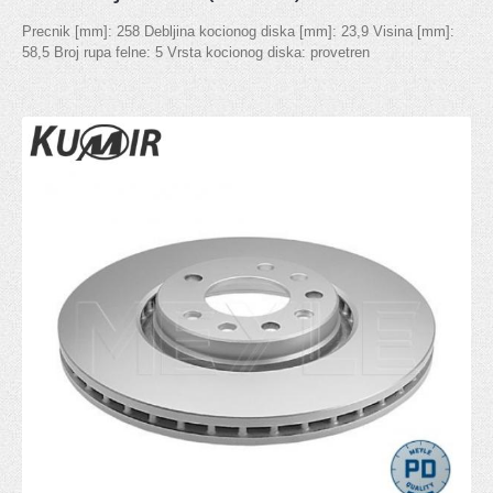
Gumice kočionog cilindra
Precnik [mm]: 258 Debljina kocionog diska [mm]: 23,9 Visina [mm]:
Ventil serva
58,5 Broj rupa felne: 5 Vrsta kocionog diska: provetren
KVAČILO
Viljuska kvacila
Set kvačila
Cilindar kvačila
Sajla kvačila
Zupčanik pedale kvačila
POGON TOČKOVA
Manžetna
Poluosovina
Homokinetički zglob