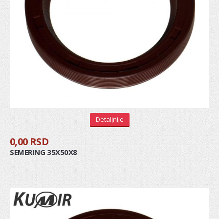
REGULATOR
ŠASIJA I UPRAVLJANJE
KOČIONI SISTEM
Diskovi
Pločice
Doboši
Detaljnije
Paknovi
0,00 RSD
Crevo kočnica
SEMERING 35X50X8
Sajla ručne
Osnovni cilindri
Glavni kočioni cilindar