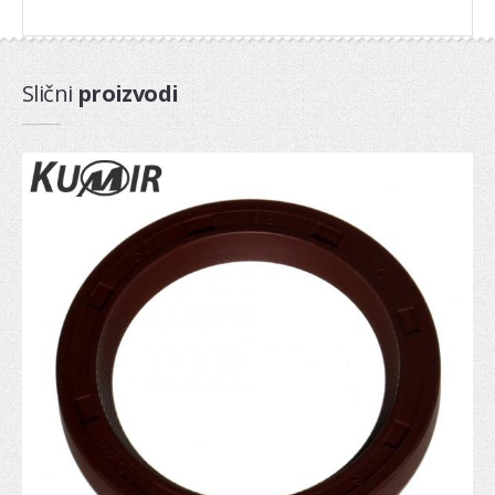
Dihtung kartera
Dihtung komplet
Slični
proizvodi
Dihtung poklopca
Dihtung dekle lanca
PRIPREMA GORIVA
Pumpa za gorivo
Potenciometar
Regulator
Protokomer
Elektromagnetni ventil
SENZOR