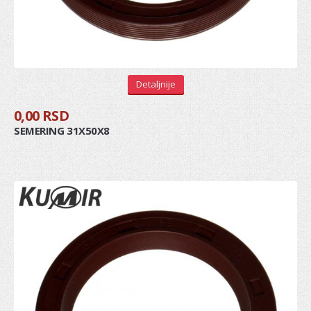
Senzor bregaste
Senzor radilice
Senzor detonacije
Detaljnije
REMENICA
0,00 RSD
Remenica bregaste
SEMERING 31X50X8
Remenica alternatora
Remenica PK kaisa
Remenica radilice
LANCI I LANČANICI
PUMPA ZA ULJE
VENTIL, ODUŠAK BLOKA MOTORA
SEMERING