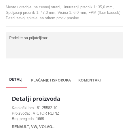
Karike
Mesto ugradnje: na ceonoj strani, Unutrasnji precnik 1: 35,0 mm,
Spoljasnji precnik 1: 47,0 mm, Visina 1: 6,0 mm, FPM (fluor-kaucuk),
Komplet za generalnu
Desni zavoj spirale, sa stitom protiv prasine.
Ležaj radilice
Nosač motora
Podelite sa prijateljima:
Šraf za glavu
Bregasta osovina
Ventil
Podizaci ventila
DETALJI
PLAĆANJE I ISPORUKA
KOMENTARI
Gumice ventila
Detalji proizvoda
DIHTUNG
Kataloški broj: 81-25582-10
Proizvođač: VICTOR REINZ
Dihtung glave
Broj pregleda: 1669
Dihtung izduva
RENAULT, VW, VOLVO...