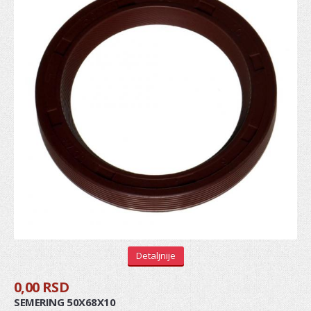
Gumice kočionog cilindra
Ventil serva
KVAČILO
Viljuska kvacila
Set kvačila
Cilindar kvačila
Sajla kvačila
Zupčanik pedale kvačila
POGON TOČKOVA
Manžetna
Detaljnije
Poluosovina
0,00 RSD
SEMERING 50X68X10
Homokinetički zglob