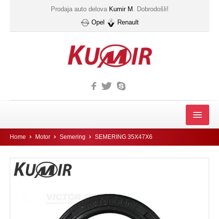
Prodaja auto delova
Kumir M
. Dobrodošli!
Opel
Renault
MOTOR
Home
Motor
Semering
SEMERING 35X47X6
FILTER
Filter automatskog menjača
Gumice kucista filtera ulja
IZDUVNI SISTEM