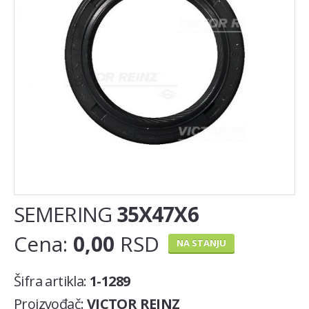
Auspuh lonac
Lambda sonda
Nosač auspuha
EGR(AGR) ventil
KAIŠNI PRENOS
Set zupčenja
Španer zupčastog kaiša
SEMERING
35X47X6
Španer kanalnog (PK) kaiša
Cena:
0,00
RSD
Zupcasti kais
NA STANJU
MOTOR
Šifra artikla:
1-1289
Klackalice
Proizvođač:
VICTOR REINZ