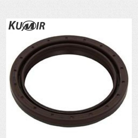
Zglob kardana
SISTEM UPRAVLJANJA
Manžetna letve volana
Kraj letve volana (aksijalni zglob)
Kraj spone
Letva volana
POGON / VEŠANJE TOČKOVA
Glavčina točka
Ležaj točka
Rukavac
Kugla