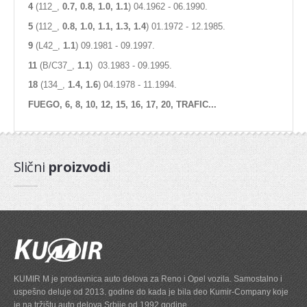
4
(112_,
0.7, 0.8, 1.0, 1.1
) 04.1962 - 06.1990.
Dihtung kartera
5
(112_,
0.8, 1.0, 1.1, 1.3, 1.4
) 01.1972 - 12.1985.
Dihtung komplet
9
(L42_,
1.1
) 09.1981 - 09.1997.
11
(B/C37_,
1.1
) 03.1983 - 09.1995.
Dihtung poklopca
18
(134_,
1.4, 1.6
) 04.1978 - 11.1994.
Dihtung dekle lanca
FUEGO, 6, 8, 10, 12, 15, 16, 17, 20, TRAFIC...
PRIPREMA GORIVA
Pumpa za gorivo
Slični
proizvodi
Potenciometar
Regulator
Protokomer
Elektromagnetni ventil
KUMIR M je prodavnica auto delova za Reno i Opel vozila. Samostalno i
SENZOR
uspešno deluje od 2013. godine do kada je bila deo Kumir-Company koje
je na tržištu auto delova Srbije od 1992 godine.