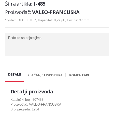
Šifra artikla:
1-485
Karike
Proizvođač:
VALEO-FRANCUSKA
Komplet za generalnu
System DUCELLIER, Kapacitet: 0,27 µF, Duzina: 37 mm
Ležaj radilice
Nosač motora
Podelite sa prijateljima:
Šraf za glavu
Bregasta osovina
Ventil
Podizaci ventila
DETALJI
PLAĆANJE I ISPORUKA
KOMENTARI
Gumice ventila
Detalji proizvoda
DIHTUNG
Kataloški broj: 607453
Dihtung glave
Proizvođač: VALEO-FRANCUSKA
Broj pregleda: 1254
Dihtung izduva