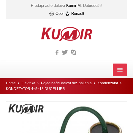
Prodaja auto delova
Kumir M
. Dobrodošli!
Opel
Renault
MOTOR
Home
Elektrika
Pojedinačni delovi raz. paljenja
Kondenzator
KONDEZATOR 4=5=18 DUCELLIER
FILTER
Filter automatskog menjača
Gumice kucista filtera ulja
IZDUVNI SISTEM