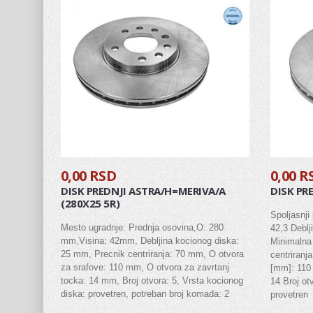
0,00 RSD
0,00 R
DISK PREDNJI ASTRA/H=MERIVA/A
DISK PR
(280X25 5R)
Spoljasnji
Mesto ugradnje: Prednja osovina,O: 280
42,3 Deblj
mm,Visina: 42mm, Debljina kocionog diska:
Minimalna 
25 mm, Precnik centriranja: 70 mm, O otvora
centriranj
za srafove: 110 mm, O otvora za zavrtanj
[mm]: 110 
tocka: 14 mm, Broj otvora: 5, Vrsta kocionog
14 Broj ot
diska: provetren, potreban broj komada: 2
provetren