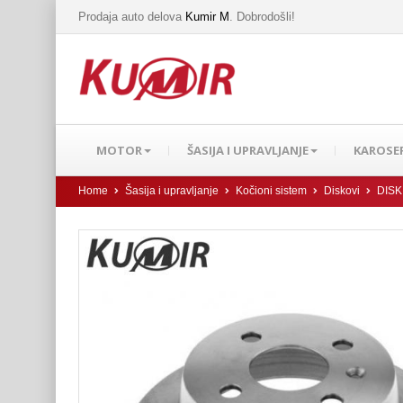
Prodaja auto delova
Kumir M
. Dobrodošli!
MOTOR
ŠASIJA I UPRAVLJANJE
KAROSER
Home
Šasija i upravljanje
Kočioni sistem
Diskovi
DISK