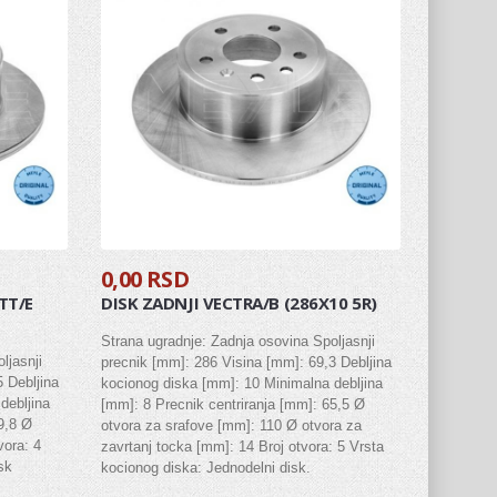
0,00 RSD
TT/E
DISK ZADNJI VECTRA/B (286X10 5R)
Strana ugradnje: Zadnja osovina Spoljasnji
ljasnji
precnik [mm]: 286 Visina [mm]: 69,3 Debljina
 Debljina
kocionog diska [mm]: 10 Minimalna debljina
debljina
[mm]: 8 Precnik centriranja [mm]: 65,5 Ø
9,8 Ø
otvora za srafove [mm]: 110 Ø otvora za
vora: 4
zavrtanj tocka [mm]: 14 Broj otvora: 5 Vrsta
sk
kocionog diska: Jednodelni disk.