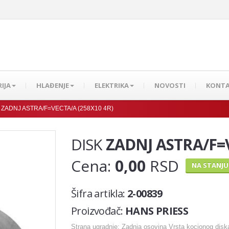
IJA
HLAĐENJE
ELEKTRIKA
NOVOSTI
KONT
 ZADNJ ASTRA/F=VECTA/A (258X10 4R)
DISK
ZADNJ ASTRA/F=V
Cena:
0,00
RSD
NA STANJU
Šifra artikla:
2-00839
Proizvođač:
HANS PRIESS
Strana ugradnje: Zadnja osovina Vrsta kocionog diska