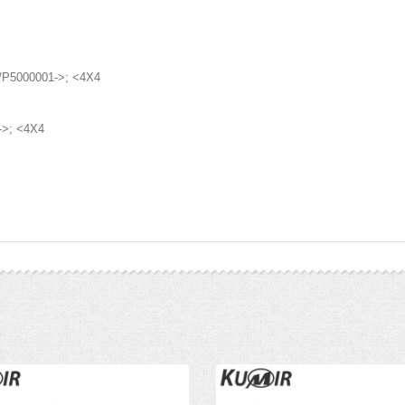
/P5000001->; <4X4
->; <4X4