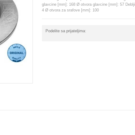
glavcine [mm]: 168 Ø otvora glavcine [mm]: 57 Deblji
4 Ø otvora za srafove [mm]: 100
Podelite sa prijateljima: