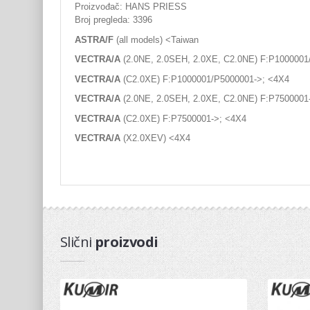
Proizvođač: HANS PRIESS
Broj pregleda: 3396
ASTRA/F
(all models) <Taiwan
VECTRA/A
(2.0NE, 2.0SEH, 2.0XE, C2.0NE) F:P1000001
VECTRA/A
(C2.0XE) F:P1000001/P5000001->; <4X4
VECTRA/A
(2.0NE, 2.0SEH, 2.0XE, C2.0NE) F:P7500001
VECTRA/A
(C2.0XE) F:P7500001->; <4X4
VECTRA/A
(X2.0XEV) <4X4
Slični
proizvodi