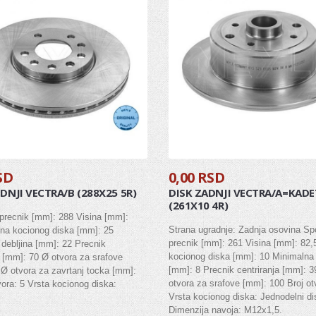
SD
0,00 RSD
EDNJI VECTRA/B (288X25 5R)
DISK ZADNJI VECTRA/A=KADE
(261X10 4R)
 precnik [mm]: 288 Visina [mm]:
Strana ugradnje: Zadnja osovina Spo
ina kocionog diska [mm]: 25
precnik [mm]: 261 Visina [mm]: 82,5
debljina [mm]: 22 Precnik
kocionog diska [mm]: 10 Minimalna 
a [mm]: 70 Ø otvora za srafove
[mm]: 8 Precnik centriranja [mm]: 3
Ø otvora za zavrtanj tocka [mm]:
otvora za srafove [mm]: 100 Broj ot
vora: 5 Vrsta kocionog diska:
Vrsta kocionog diska: Jednodelni di
Dimenzija navoja: M12x1,5.